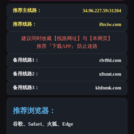
推荐主线路：
34.96.227.59:31204
推荐线路：
i9zciw.com
建议同时收藏【线路网址】与【本网页】
推荐『下载APP』 防止迷路
备用线路1：
rlvf0d.com
备用线路2：
x8xmt.com
备用线路3：
khfnmk.com
推荐浏览器：
谷歌、Safari、火狐、Edge