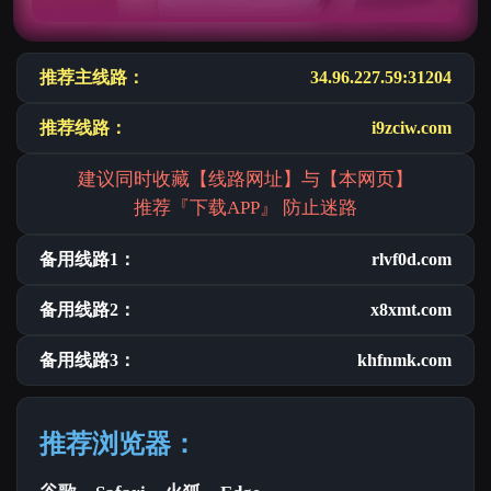
推荐主线路：
34.96.227.59:31204
推荐线路：
i9zciw.com
建议同时收藏【线路网址】与【本网页】
推荐『下载APP』 防止迷路
备用线路1：
rlvf0d.com
备用线路2：
x8xmt.com
备用线路3：
khfnmk.com
推荐浏览器：