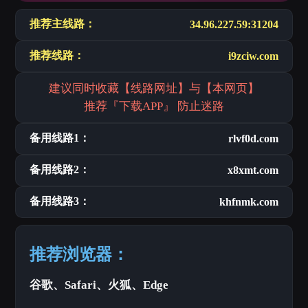
推荐主线路：
34.96.227.59:31204
推荐线路：
i9zciw.com
建议同时收藏【线路网址】与【本网页】
推荐『下载APP』 防止迷路
备用线路1：
rlvf0d.com
备用线路2：
x8xmt.com
备用线路3：
khfnmk.com
推荐浏览器：
谷歌、Safari、火狐、Edge